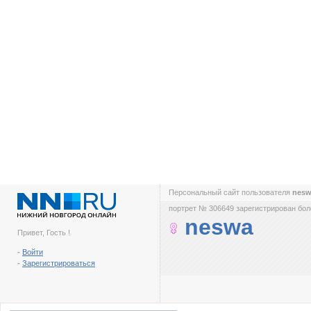
Персональный сайт пользователя
nes
портрет № 306649 зарегистрирован боле
neswa
Привет, Гость !
-
Войти
-
Зарегистрироваться