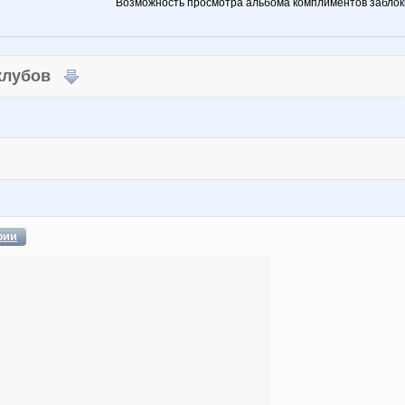
Возможность просмотра альбома комплиментов заблок
 клубов
фии