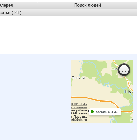
алерея
Поиск людей
вится
( 28 )
Работает на API 2ГИС
Лицензионное соглашение
Для корректной работы
Доехать с 2ГИС
Raster JS API нужен
ключ. Помощь:
api@2gis.ru