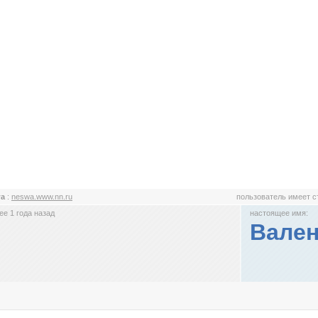
wa
:
neswa.www.nn.ru
пользователь имеет 
е 1 года назад
настоящее имя:
Вален