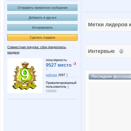
Отправить приватное сообщение
Добавить в друзья
Метки лидеров
Игнорировать
Сделать подарок
Совместная покупка: сбор предоплаты,
Интервью
раздачи
популярность:
-3
9527 место
↓
рейтинг
2697
?
Последние
фотогра
Привилегированный
пользователь
9
уровня