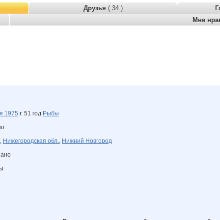
Друзья
( 34 )
Г
Мне нра
ля
1975
г. 51 год
Рыбы
но
,
Нижегородская обл.
,
Нижний Новгород
зано
ны