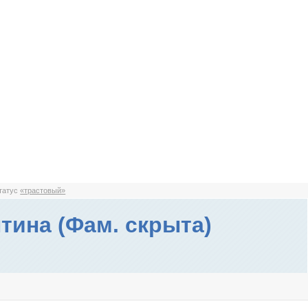
статус
«трастовый»
тина (Фам. скрыта)