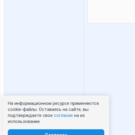
На информационном ресурсе применяются
Статистика портрета:
cookie-файлы. Оставаясь на сайте, вы
подтверждаете свое
согласие
на их
сейчас просматривают портрет - 0
использование.
зарегистрированные пользователи
посетившие портрет за 7 дней - 1