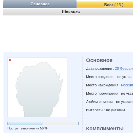
Основное
Блог
( 13 )
Шпионаж
Основное
Дата рождения :
20 Февра
Место рождения : не указа
Место нахождения :
Россия
Место проживания : не ука
Любимые места : не указа
Интересы : не указаны
Комплименты
Портрет заполнен на 50 %